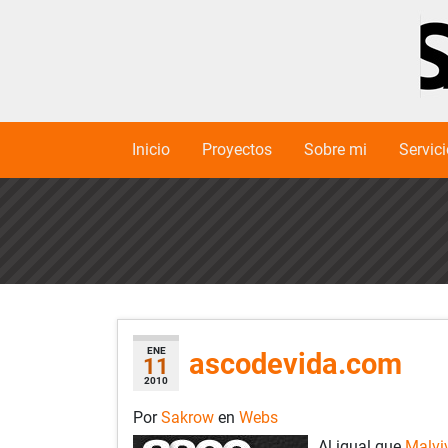
Inicio
Proyectos
Sobre mi
Servic
ENE
ascodevida.com
11
2010
Por
Sakrow
en
Webs
Al igual que
Malvi