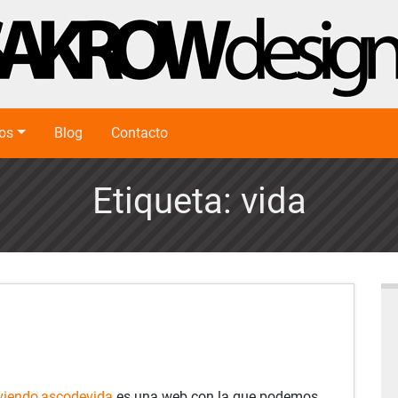
ios
Blog
Contacto
Etiqueta:
vida
viendo
,
ascodevida
es una web con la que podemos