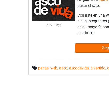
pasar el rato.
Consiste en una w
a sus integrantes 
ADV - Logo
en su mayoría son
lo primero.
Seg
penas
,
web
,
asco
,
ascodevida
,
divertido
,
g