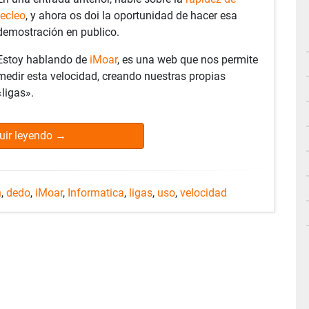
tecleo
, y ahora os doi la oportunidad de hacer esa
demostración en publico.
Estoy hablando de
iMoar
, es una web que nos permite
medir esta velocidad, creando nuestras propias
«ligas».
uir leyendo
→
n
,
dedo
,
iMoar
,
Informatica
,
ligas
,
uso
,
velocidad