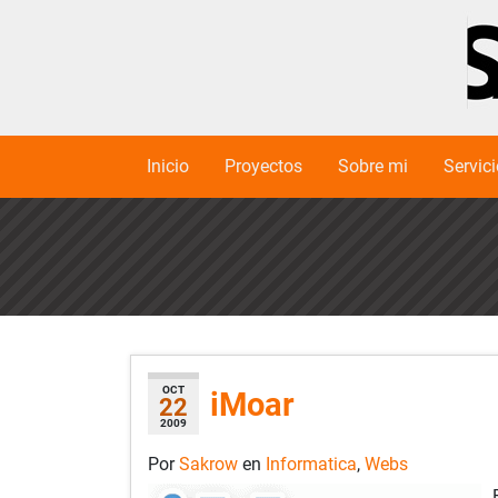
Inicio
Proyectos
Sobre mi
Servic
OCT
iMoar
22
2009
Por
Sakrow
en
Informatica
,
Webs