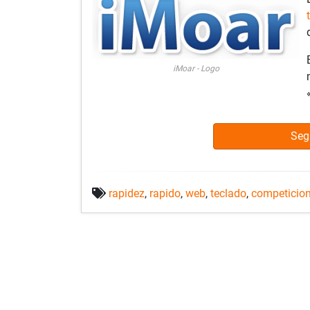
iMoar - Logo
Seg
rapidez
,
rapido
,
web
,
teclado
,
competicio