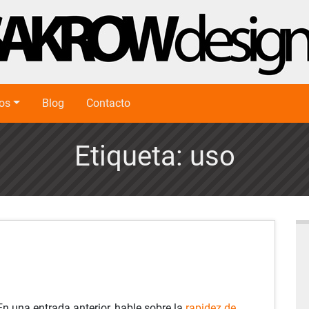
ios
Blog
Contacto
Etiqueta:
uso
En una entrada anterior, hable sobre la
rapidez de