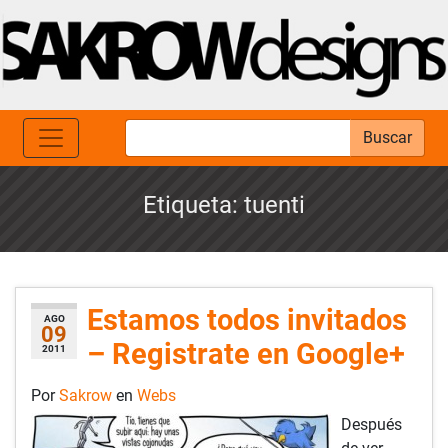
Buscar
Etiqueta:
tuenti
Estamos todos invitados
AGO
09
– Registrate en Google+
2011
Por
Sakrow
en
Webs
Después