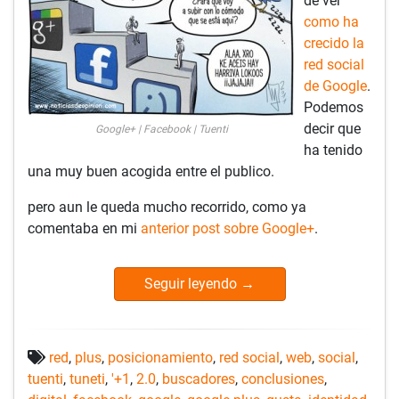
de ver
como ha
crecido la
red social
de Google
.
Podemos
decir que
Google+ | Facebook | Tuenti
ha tenido
una muy buen acogida entre el publico.
pero aun le queda mucho recorrido, como ya
comentaba en mi
anterior post sobre Google+
.
Seguir leyendo
→
red
,
plus
,
posicionamiento
,
red social
,
web
,
social
,
tuenti
,
tuneti
,
'+1
,
2.0
,
buscadores
,
conclusiones
,