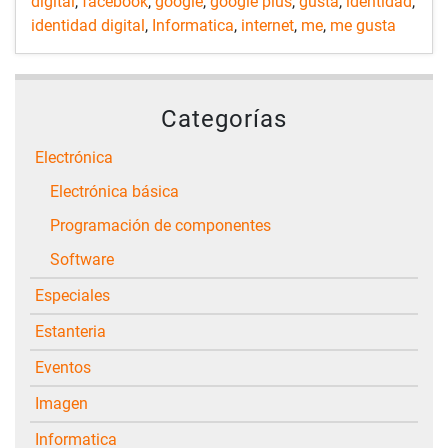
digital
,
facebook
,
google
,
google plus
,
gusta
,
identidad
,
identidad digital
,
Informatica
,
internet
,
me
,
me gusta
Categorías
Electrónica
Electrónica básica
Programación de componentes
Software
Especiales
Estanteria
Eventos
Imagen
Informatica