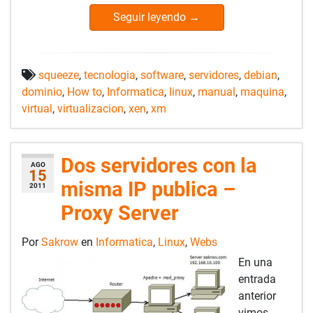
Seguir leyendo
→
squeeze
,
tecnologia
,
software
,
servidores
,
debian
,
dominio
,
How to
,
Informatica
,
linux
,
manual
,
maquina
,
virtual
,
virtualizacion
,
xen
,
xm
Dos servidores con la
AGO
15
misma IP publica –
2011
Proxy Server
Por
Sakrow
en
Informatica
,
Linux
,
Webs
En una
entrada
anterior
vimos