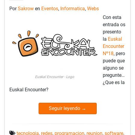
Por
Sakrow
en
Eventos
,
Informatica
,
Webs
Con esta
entrada os
presento
la
Euskal
Encounter
Nº18
, pero
puede que
alguno se
pregunte…
Euskal Encounter - Logo
¿Que es la
Euskal Encounter?
Seguir leyendo
→
tecnologia
,
redes
,
programacion
,
reunion
,
software
,