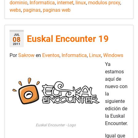
dominio
,
Informatica
,
internet
,
linux
,
modulos proxy
,
webs
,
paginas
,
paginas web
JUL
Euskal Encounter 19
08
2011
Por
Sakrow
en
Eventos
,
Informatica
,
Linux
,
Windows
Ya
estamos
aquí de
nuevo con
la
siguiente
edición de
la Euskal
Encounter.
Euskal Encounter - Logo
Igual que