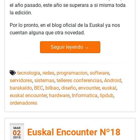
el año pasado, este año se superara a si misma toda
la edición.
Por lo pronto, en el blog oficial de la Euskal ya nos
cuentan alguna que otra novedad.
Seguir leyendo
→
tecnologia
,
redes
,
programacion
,
software
,
servidores
,
sistemas
,
telleres conferencias
,
Android
,
barakaldo
,
BEC
,
bilbao
,
diseño
,
envounter
,
euskal
,
euskal encounter
,
hardware
,
Informatica
,
lipdub
,
ordenadores
MAR
Euskal Encounter Nº18
02
2010