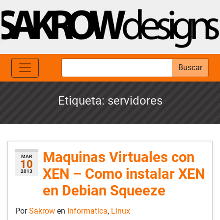
Buscar
Etiqueta:
servidores
Maquinas Virtuales con
MAR
10
XEN – Como instalar XEN
2013
en Debian Squeeze
Por
Sakrow
en
Informatica
,
Linux