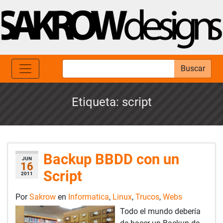
Buscar
Etiqueta:
script
Backup BBDD con un
JUN
16
Script
2011
Por
Sakrow
en
Informatica
,
Linux
,
Trucos
,
Webs
Todo el mundo debería