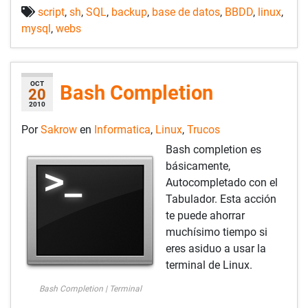
script
,
sh
,
SQL
,
backup
,
base de datos
,
BBDD
,
linux
,
mysql
,
webs
OCT
Bash Completion
20
2010
Por
Sakrow
en
Informatica
,
Linux
,
Trucos
Bash completion es
básicamente,
Autocompletado con el
Tabulador. Esta acción
te puede ahorrar
muchísimo tiempo si
eres asiduo a usar la
terminal de Linux.
Bash Completion | Terminal