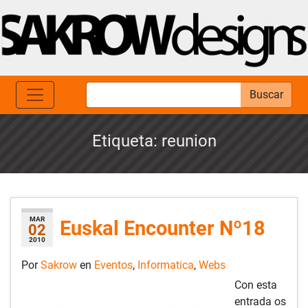
Buscar
Etiqueta:
reunion
MAR
Euskal Encounter Nº18
02
2010
Por
Sakrow
en
Eventos
,
Informatica
,
Webs
Con esta
entrada os