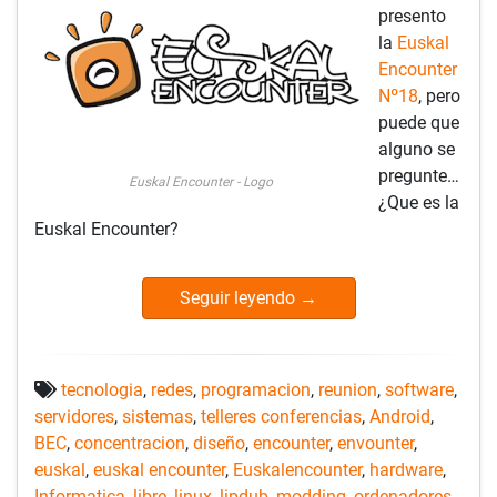
presento
la
Euskal
Encounter
Nº18
, pero
puede que
alguno se
pregunte…
Euskal Encounter - Logo
¿Que es la
Euskal Encounter?
Seguir leyendo
→
tecnologia
,
redes
,
programacion
,
reunion
,
software
,
servidores
,
sistemas
,
telleres conferencias
,
Android
,
BEC
,
concentracion
,
diseño
,
encounter
,
envounter
,
euskal
,
euskal encounter
,
Euskalencounter
,
hardware
,
Informatica
,
libre
,
linux
,
lipdub
,
modding
,
ordenadores