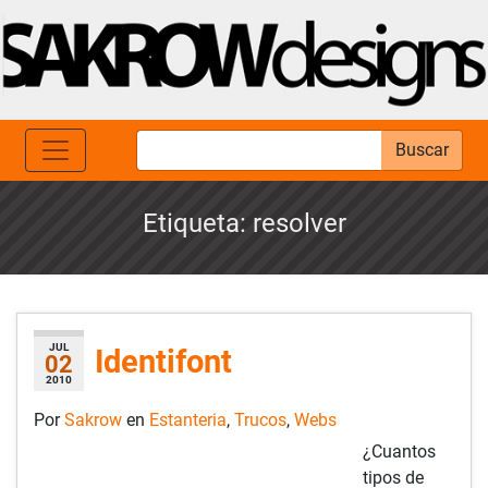
Buscar
Etiqueta:
resolver
JUL
Identifont
02
2010
Por
Sakrow
en
Estanteria
,
Trucos
,
Webs
¿Cuantos
tipos de