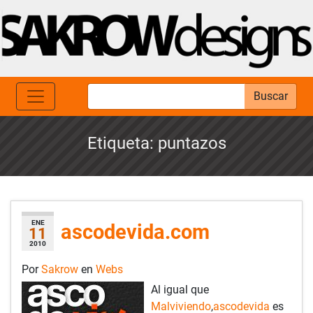
Buscar
Etiqueta:
puntazos
ENE
ascodevida.com
11
2010
Por
Sakrow
en
Webs
Al igual que
Malviviendo
,
ascodevida
es