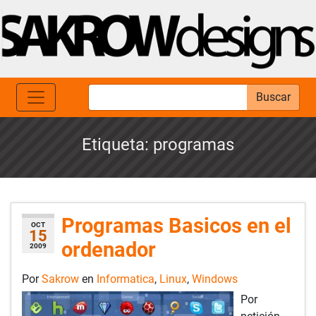
Buscar
Etiqueta:
programas
Programas Basicos en el
OCT
15
ordenador
2009
Por
Sakrow
en
Informatica
,
Linux
,
Windows
Por