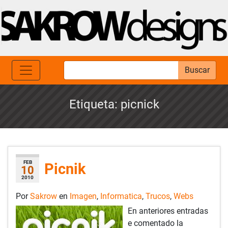
Buscar
Etiqueta:
picnick
FEB
Picnik
10
2010
Por
Sakrow
en
Imagen
,
Informatica
,
Trucos
,
Webs
En anteriores entradas
e comentado la