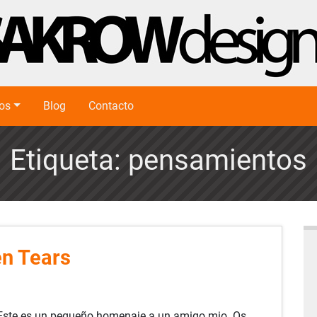
ios
Blog
Contacto
Etiqueta:
pensamientos
en Tears
Este es un pequeño homenaje a un amigo mio. Os