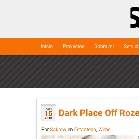
Inicio
Proyectos
Sobre mi
Servic
ABR
Dark Place Off Roz
15
2010
Por
Sakrow
en
Estanteria
,
Webs