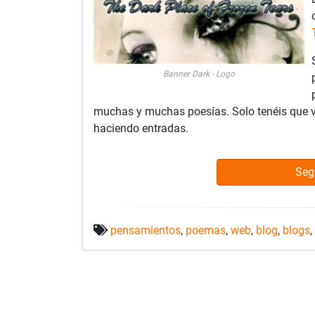
Banner Dark - Logo
muchas y muchas poesías. Solo tenéis que ve
haciendo entradas.
Seg
pensamientos
,
poemas
,
web
,
blog
,
blogs
,