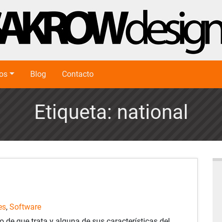
ios
Blog
Contacto
Etiqueta:
national
es
,
Software
o de que trata y alguna de sus características del