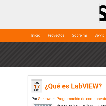
Inicio
Proyectos
Sobre mi
Servic
NOV
¿Qué es LabVIEW?
17
2011
Por
Sakrow
en
Programación de component
Hoy os quiero explicar un poc