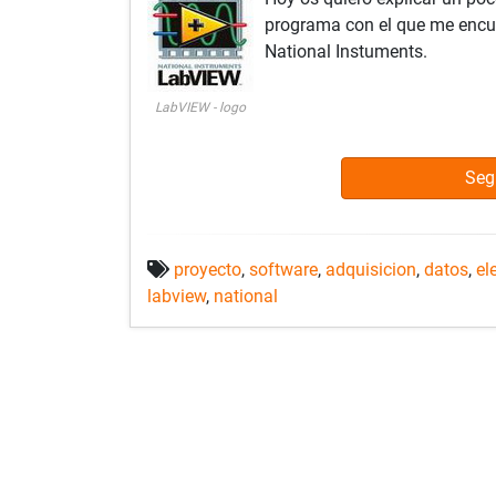
programa con el que me encu
National Instuments.
LabVIEW - logo
Seg
proyecto
,
software
,
adquisicion
,
datos
,
el
labview
,
national