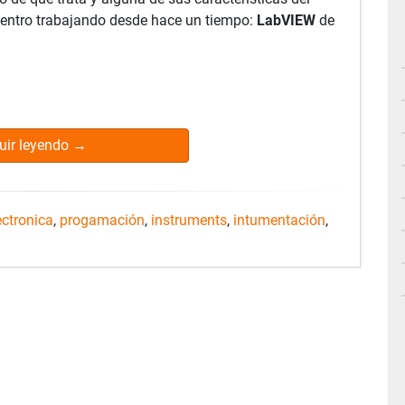
entro trabajando desde hace un tiempo:
LabVIEW
de
uir leyendo
→
ectronica
,
progamación
,
instruments
,
intumentación
,