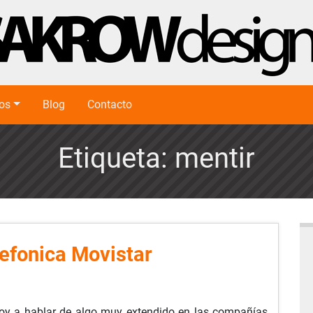
ios
Blog
Contacto
Etiqueta:
mentir
efonica Movistar
voy a hablar de algo muy extendido en las compañías