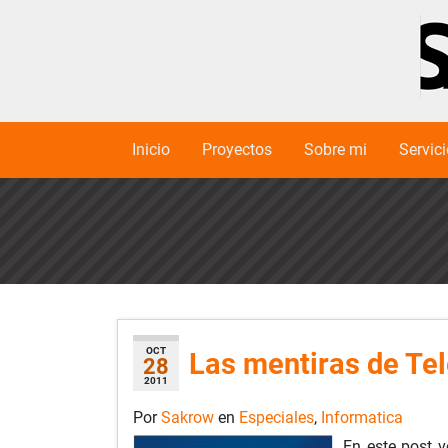
Inicio
Proyectos
Sobre mi
Servic
OCT
Las mentiras de Tel
28
2011
Por
Sakrow
en
Especiales
,
Informatica
En este post 