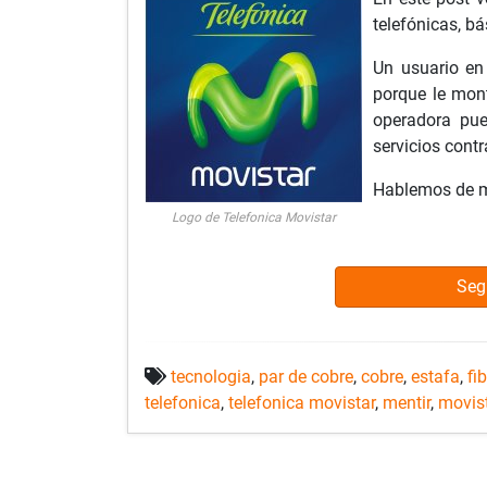
telefónicas, b
Un usuario en
porque le mont
operadora pue
servicios cont
Hablemos de mi
Logo de Telefonica Movistar
Seg
tecnologia
,
par de cobre
,
cobre
,
estafa
,
fi
telefonica
,
telefonica movistar
,
mentir
,
movis