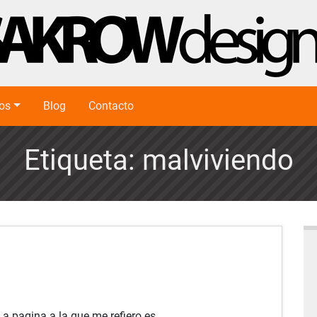
ios
Blog
Contacto
Etiqueta:
malviviendo
La pagina a la que me refiero es