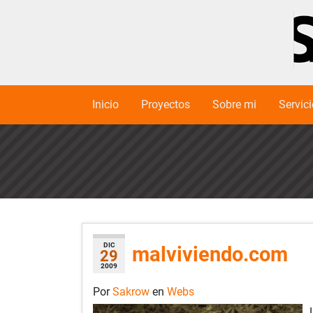
Inicio
Proyectos
Sobre mi
Servic
DIC
malviviendo.com
29
2009
Por
Sakrow
en
Webs