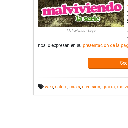
Malviviendo - Logo
nos lo expresan en su
presentacion de la pa
Seg
web
,
salero
,
crisis
,
diversion
,
gracia
,
malv