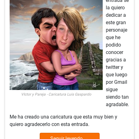
entrada se
la quiero
dedicar a
este gran
personaje
que he
podido
conocer
gracias a
twitter y
que luego
por Gmail
sigue
VIctor y Pareja - Caricatura Luis Gaspardo
siendo tan
agradable.
Me ha creado una caricatura que esta muy bien y
quiero agradecerlo con esta entrada.
Seguir leyendo
→