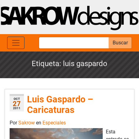
Buscar
Etiqueta:
luis gaspardo
Luis Gaspardo –
OCT
27
Caricaturas
2011
Por
Sakrow
en
Especiales
Esta