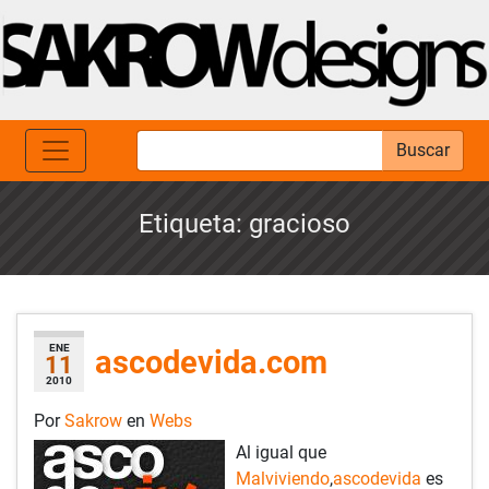
Buscar
Etiqueta:
gracioso
ENE
ascodevida.com
11
2010
Por
Sakrow
en
Webs
Al igual que
Malviviendo
,
ascodevida
es