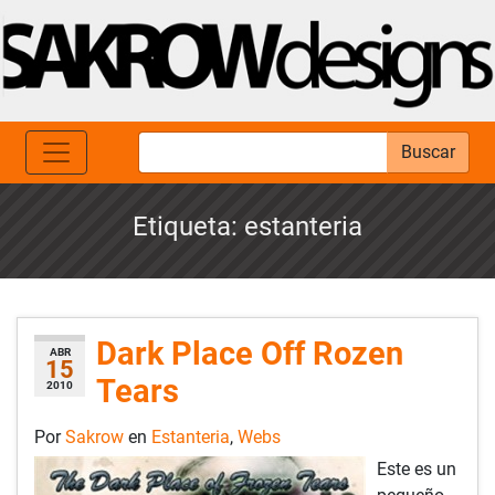
Buscar
Etiqueta:
estanteria
Dark Place Off Rozen
ABR
15
Tears
2010
Por
Sakrow
en
Estanteria
,
Webs
Este es un