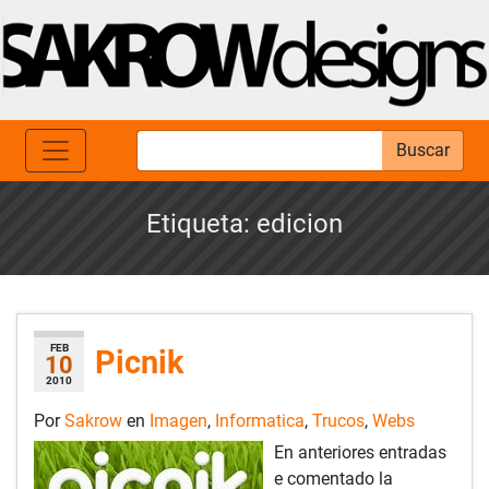
Buscar
Etiqueta:
edicion
FEB
Picnik
10
2010
Por
Sakrow
en
Imagen
,
Informatica
,
Trucos
,
Webs
En anteriores entradas
e comentado la