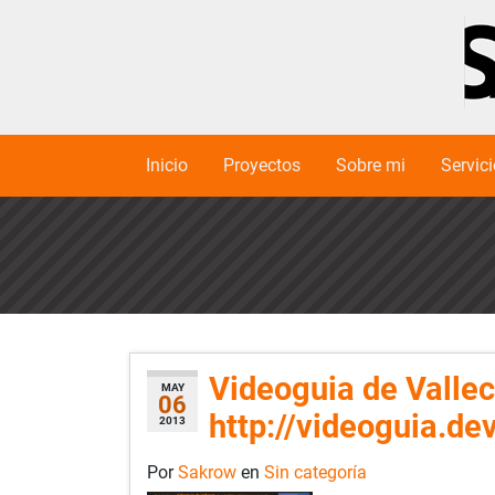
Inicio
Proyectos
Sobre mi
Servic
Videoguia de Valle
MAY
06
http://videoguia.de
2013
Por
Sakrow
en
Sin categoría