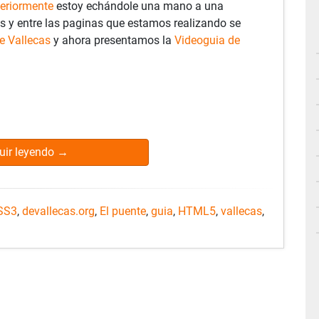
teriormente
estoy echándole una mano a una
s y entre las paginas que estamos realizando se
e Vallecas
y ahora presentamos la
Videoguia de
uir leyendo
→
SS3
,
devallecas.org
,
El puente
,
guia
,
HTML5
,
vallecas
,