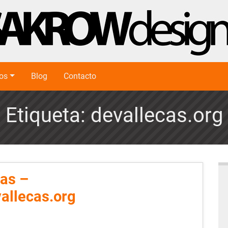
ios
Blog
Contacto
Etiqueta:
devallecas.org
cas –
vallecas.org