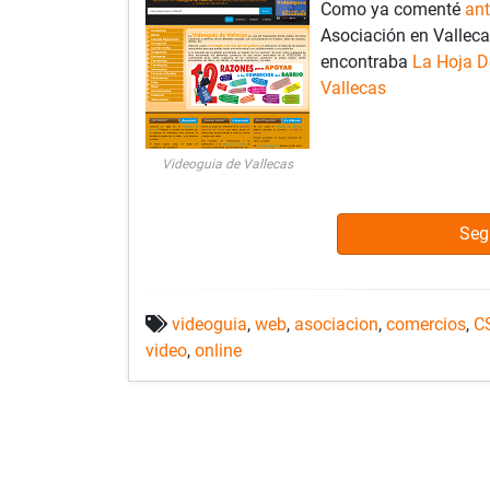
Como ya comenté
an
Asociación en Valleca
encontraba
La Hoja D
Vallecas
Videoguia de Vallecas
Seg
videoguia
,
web
,
asociacion
,
comercios
,
C
video
,
online