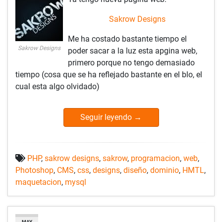
Sakrow Designs
Me ha costado bastante tiempo el
Sakrow Designs
poder sacar a la luz esta apgina web,
primero porque no tengo demasiado
tiempo (cosa que se ha reflejado bastante en el blo, el
cual esta algo olvidado)
Seguir leyendo
→
PHP
,
sakrow designs
,
sakrow
,
programacion
,
web
,
Photoshop
,
CMS
,
css
,
designs
,
diseño
,
dominio
,
HMTL
,
maquetacion
,
mysql
MAY