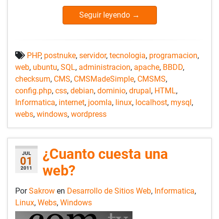
Seguir leyendo
→
PHP
,
postnuke
,
servidor
,
tecnologia
,
programacion
,
web
,
ubuntu
,
SQL
,
administracion
,
apache
,
BBDD
,
checksum
,
CMS
,
CMSMadeSimple
,
CMSMS
,
config.php
,
css
,
debian
,
dominio
,
drupal
,
HTML
,
Informatica
,
internet
,
joomla
,
linux
,
localhost
,
mysql
,
webs
,
windows
,
wordpress
¿Cuanto cuesta una
JUL
01
web?
2011
Por
Sakrow
en
Desarrollo de Sitios Web
,
Informatica
,
Linux
,
Webs
,
Windows