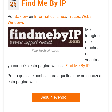
Find Me By IP
25
2010
Por
Sakrow
en
Informatica
,
Linux
,
Trucos
,
Webs
,
Windows
Me
imagino
que
muchos
Find Me By IP - Logo
de
vosotros
ya conocéis esta pagina web, es
Find Me By IP
Por lo que este post es para aquellos que no conozcan
esta pagina web.
Seguir leyendo
→