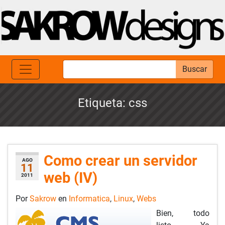
Buscar
Etiqueta:
css
Como crear un servidor
AGO
11
web (IV)
2011
Por
Sakrow
en
Informatica
,
Linux
,
Webs
Bien, todo