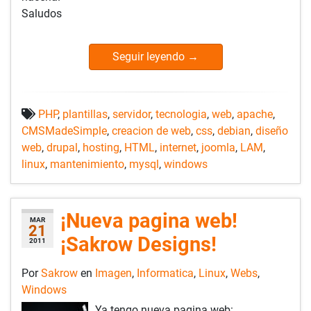
Saludos
Seguir leyendo
→
PHP
,
plantillas
,
servidor
,
tecnologia
,
web
,
apache
,
CMSMadeSimple
,
creacion de web
,
css
,
debian
,
diseño
web
,
drupal
,
hosting
,
HTML
,
internet
,
joomla
,
LAM
,
linux
,
mantenimiento
,
mysql
,
windows
¡Nueva pagina web!
MAR
21
¡Sakrow Designs!
2011
Por
Sakrow
en
Imagen
,
Informatica
,
Linux
,
Webs
,
Windows
Ya tengo nueva pagina web: