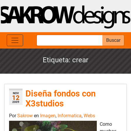
Buscar
Etiqueta:
crear
Diseña fondos con
NOV
12
X3studios
2009
Por
Sakrow
en
Imagen
,
Informatica
,
Webs
Como