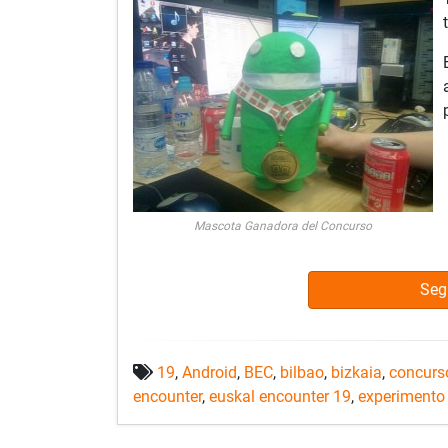
Mascota Ganadora del Concurso
Seg
19
,
Android
,
BEC
,
bilbao
,
bizkaia
,
concurs
encounter
,
euskal encounter 19
,
experiment