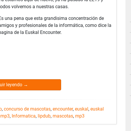
todos volvemos a nuestras casas.
Es una pena que esta grandisima concentración de
amigos y profesionales de la informática, como dice la
pagina de la Euskal Encounter.
uir leyendo
→
o
,
concurso de mascotas
,
encounter
,
euskal
,
euskal
o mp3
,
Informatica
,
lipdub
,
mascotas
,
mp3