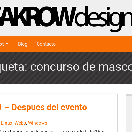
ios
Blog
Contacto
queta:
concurso de masc
9 – Despues del evento
,
Linux
,
Webs
,
Windows
Ya estamos aquí de nuevo, ya ha pasado la EE19 y