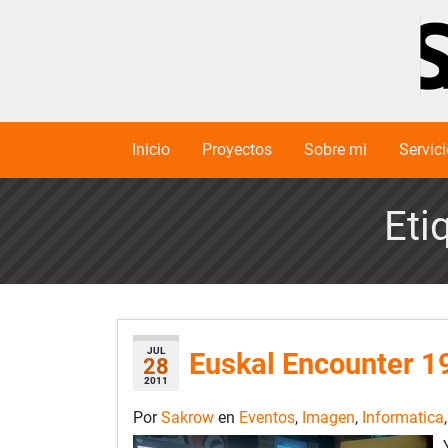
Inicio
Proyectos
Sobre mi
Servic
Eti
JUL
Euskal Encounter 1
28
2011
Por
Sakrow
en
Eventos
,
Imagen
,
Informatica