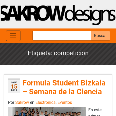
Buscar
Etiqueta:
competicion
Formula Student Bizkaia
NOV
15
– Semana de la Ciencia
2011
Por
Sakrow
en
Electrónica
,
Eventos
En este