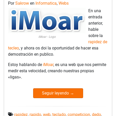
Por
Sakrow
en
Informatica
,
Webs
En una
entrada
anterior,
hable
sobre la
iMoar - Logo
rapidez de
tecleo
, y ahora os doi la oportunidad de hacer esa
demostración en publico.
Estoy hablando de
iMoar
, es una web que nos permite
medir esta velocidad, creando nuestras propias
«ligas».
Seguir leyendo
→
rapidez
,
rapido
,
web
,
teclado
,
competicion
,
dedo
,