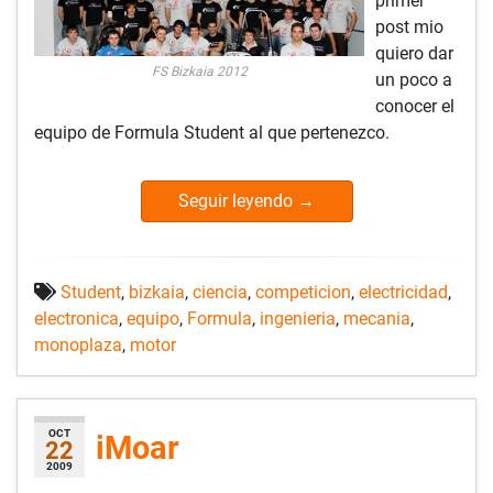
primer
post mio
quiero dar
FS Bizkaia 2012
un poco a
conocer el
equipo de Formula Student al que pertenezco.
Seguir leyendo
→
Student
,
bizkaia
,
ciencia
,
competicion
,
electricidad
,
electronica
,
equipo
,
Formula
,
ingenieria
,
mecania
,
monoplaza
,
motor
OCT
iMoar
22
2009