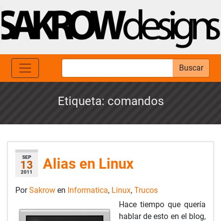
Buscar
Etiqueta:
comandos
SEP
Alias en Linux
13
2011
Por
Sakrow
en
Informatica
,
Linux
,
Trucos
Hace tiempo que quería
hablar de esto en el blog,