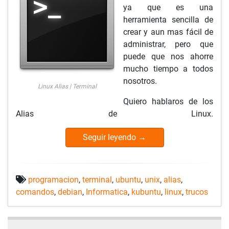
ya que es una
herramienta sencilla de
crear y aun mas fácil de
administrar, pero que
puede que nos ahorre
mucho tiempo a todos
nosotros.
Linux Alias | Terminal
Quiero hablaros de los
Alias de Linux.
Seguir leyendo
→
programacion
,
terminal
,
ubuntu
,
unix
,
alias
,
comandos
,
debian
,
Informatica
,
kubuntu
,
linux
,
trucos