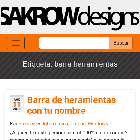
Buscar
Etiqueta:
barra herramientas
Barra de heramientas
AGO
11
con tu nombre
2009
Por
Sakrow
en
Informatica
,
Trucos
,
Windows
¿A quién le gusta personalizar al 100% su ordenador?