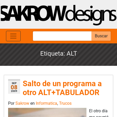
Buscar
Etiqueta:
ALT
Salto de un programa a
SEP
08
otro ALT+TABULADOR
2009
Por
Sakrow
en
Informatica
,
Trucos
El otro día