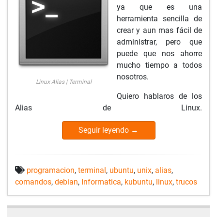
ya que es una
herramienta sencilla de
crear y aun mas fácil de
administrar, pero que
puede que nos ahorre
mucho tiempo a todos
nosotros.
Linux Alias | Terminal
Quiero hablaros de los
Alias de Linux.
Seguir leyendo
→
programacion
,
terminal
,
ubuntu
,
unix
,
alias
,
comandos
,
debian
,
Informatica
,
kubuntu
,
linux
,
trucos