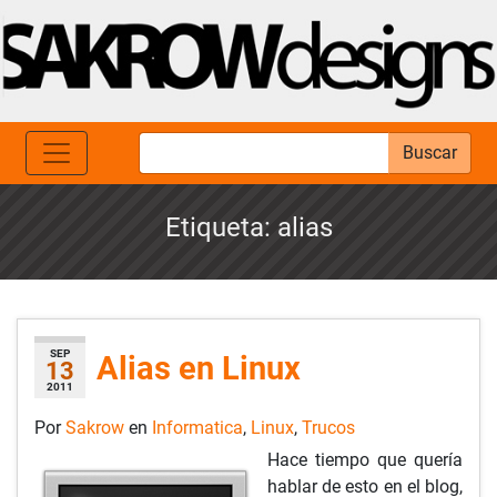
Buscar
Etiqueta:
alias
SEP
Alias en Linux
13
2011
Por
Sakrow
en
Informatica
,
Linux
,
Trucos
Hace tiempo que quería
hablar de esto en el blog,