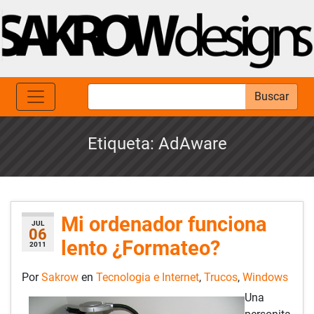
Buscar
Etiqueta:
AdAware
Mi ordenador funciona
JUL
06
lento ¿Formateo?
2011
Por
Sakrow
en
Tecnologia e Internet
,
Trucos
,
Windows
Una