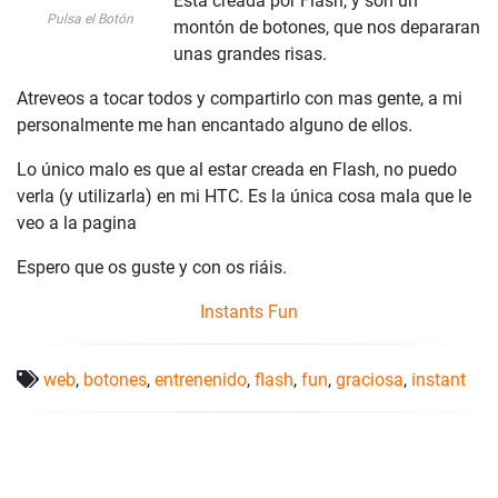
Esta creada por Flash, y son un
Pulsa el Botón
montón de botones, que nos depararan
unas grandes risas.
Atreveos a tocar todos y compartirlo con mas gente, a mi
personalmente me han encantado alguno de ellos.
Lo único malo es que al estar creada en Flash, no puedo
verla (y utilizarla) en mi HTC. Es la única cosa mala que le
veo a la pagina
Espero que os guste y con os riáis.
Instants Fun
web
,
botones
,
entrenenido
,
flash
,
fun
,
graciosa
,
instant