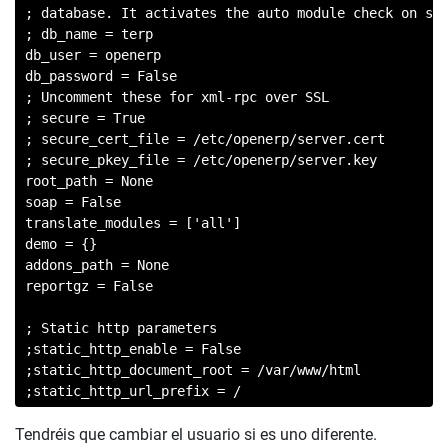
; database. It activates the auto module check on sta
; db_name = terp

db_user = openerp

db_password = False

; Uncomment these for xml-rpc over SSL

; secure = True

; secure_cert_file = /etc/openerp/server.cert

; secure_pkey_file = /etc/openerp/server.key

root_path = None

soap = False

translate_modules = ['all']

demo = {}

addons_path = None

reportgz = False

; Static http parameters

;static_http_enable = False

;static_http_document_root = /var/www/html

;static_http_url_prefix = /
Tendréis que cambiar el usuario si es uno diferente.