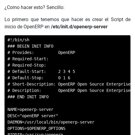
¿Como hacer esto? Sencillo:
Lo primero que tenemos que hacer es crear el Script de
inicio de OpenERP en
/etc/init.d/openerp-server
#!/bin/sh

### BEGIN INIT INFO

# Provides:          OpenERP

# Required-Start:

# Required-Stop:

# Default-Start:     2 3 4 5

# Default-Stop:      0 1 6

# Short-Description: OpenERP Open Source Enterprise R
# Description:       OpenERP Open Source Enterprise R
### END INIT INFO

NAME=openerp-server

DESC="openERP server"

DAEMON=/usr/local/bin/openerp-server

OPTIONS=$OPENERP_OPTIONS

PIDDIR=/var/run/openerp
