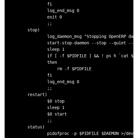
                fi

                log_end_msg 0

                exit 0

                ;;

        stop)

                log_daemon_msg "Stopping OpenERP daem
                start-stop-daemon --stop --quiet --pi
                sleep 1

                if [ -f $PIDFILE ] && ! ps h `cat $PI
                then

                    rm -f $PIDFILE

                fi

                log_end_msg 0

                ;;

        restart)

                $0 stop

                sleep 1

                $0 start

                ;;

        status)

                pidofproc -p $PIDFILE $DAEMON >/dev/n