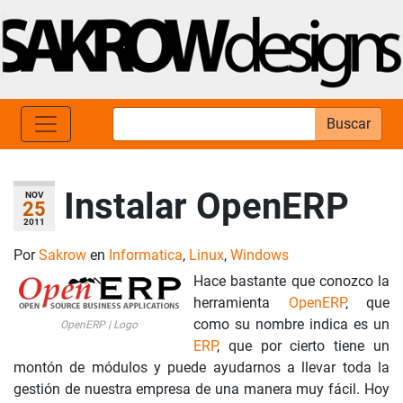
Buscar
Instalar OpenERP
NOV
25
2011
Por
Sakrow
en
Informatica
,
Linux
,
Windows
Hace bastante que conozco la
herramienta
OpenERP
, que
como su nombre indica es un
OpenERP | Logo
ERP
, que por cierto tiene un
montón de módulos y puede ayudarnos a llevar toda la
gestión de nuestra empresa de una manera muy fácil. Hoy