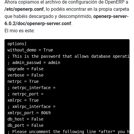
Ahora copiamos el archivo de configuración de OpenERP a
/etc/openerp.conf
, lo podéis encontrar en la propia carpeta
que habéis descargado y descomprimido,
openerp-server-
6.0.2/doc/openerp-server.conf
.
El mio es este:
options]

without_demo = True

; This is the password that allows database operation
; admin_passwd = admin

upgrade = False

verbose = False

netrpc = True

; netrpc_interface =

; netrpc_port =

xmlrpc = True

; xmlrpc_interface =

xmlrpc_port = 8069

db_host = False

db_port = False

; Please uncomment the following line *after* you hav