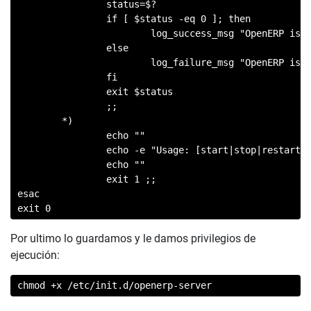
                status=$?

                if [ $status -eq 0 ]; then

                        log_success_msg "OpenERP is r
                else

                        log_failure_msg "OpenERP is n
                fi

                exit $status

                ;;

        *)

                echo ""

                echo -e "Usage: [start|stop|restart|s
                echo ""

                exit 1 ;;

esac

exit 0
Por ultimo lo guardamos y le damos privilegios de
ejecución:
chmod +x /etc/init.d/openerp-server