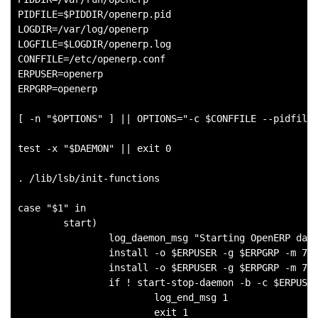
PIDFILE=$PIDDIR/openerp.pid

LOGDIR=/var/log/openerp

LOGFILE=$LOGDIR/openerp.log

CONFFILE=/etc/openerp.conf

ERPUSER=openerp

ERPGRP=openerp

[ -n "$OPTIONS" ] || OPTIONS="-c $CONFFILE --pidfile=
test -x "$DAEMON" || exit 0

. /lib/lsb/init-functions

case "$1" in

        start)

                log_daemon_msg "Starting OpenERP daem
                install -o $ERPUSER -g $ERPGRP -m 755
                install -o $ERPUSER -g $ERPGRP -m 755
                if ! start-stop-daemon -b -c $ERPUSER
                        log_end_msg 1

                        exit 1
