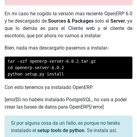
En mi caso he cogido la versión mas reciente OpenERP 6.0
y he descargado de
Sources & Packages
solo el
Server
, ya
que lo demás es para el Cliente web y el cliente de
escritorio, que por ahora no vamos a instalar.
Bien, nada mas descargarlo pasemos a instalar-:
tar -xzf openerp-server-6.0.2.tar.gz

cd openerp-server-6.0.2

python setup.py install
Con esto tenemos ya instalado OpenERP.
[error]Si no habéis instalado PostgreSQL, no vais a poder
crear las bases de datos para OpenERP[/error]
Si por alguna cosa da un fallo, es porque no tenéis
instalado el
setup tools de python
. Se instala así.