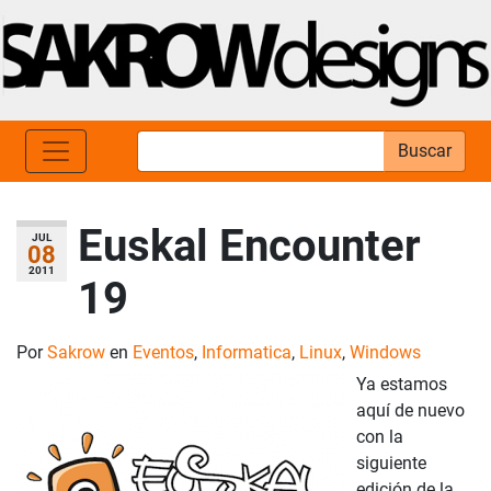
Buscar
Euskal Encounter
JUL
08
2011
19
Por
Sakrow
en
Eventos
,
Informatica
,
Linux
,
Windows
Ya estamos
aquí de nuevo
con la
siguiente
edición de la