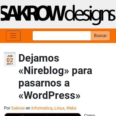
Buscar
Dejamos
JUN
02
2011
«Nireblog» para
pasarnos a
«WordPress»
Por
Sakrow
en
Informatica
,
Linux
,
Webs
Como