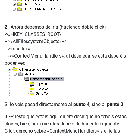
2.-
Ahora debemos de ir a (haciendo doble click)
->»HKEY_CLASSES_ROOT»
–>»AllFilessystemObjects»–>
—>»shellex»
—->»ContextMenuHandlers», al desplegarse esta deberéis
poder ver:
Si lo veis pasad directamente al
punto 4
, sino al
punto 3
3.-
Puesto que estáis aquí quiere decir que no tenéis estas
claves, bien, para crearlas debéis de hacer lo siguiente:
Click derecho sobre «ContextMenuHandlers» y elije las