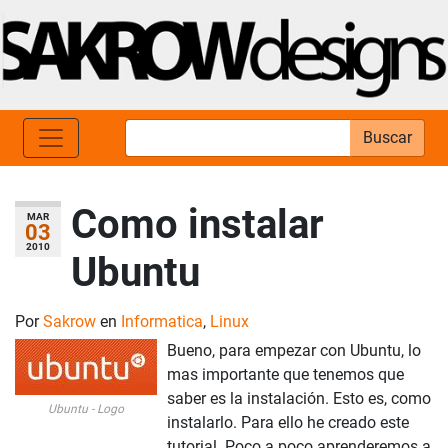
Buscar
Como instalar
MAR
03
2010
Ubuntu
Por
Sakrow
en
Informatica
,
Linux
Bueno, para empezar con Ubuntu, lo
mas importante que tenemos que
saber es la instalación. Esto es, como
Ubuntu - Logo
instalarlo. Para ello he creado este
tutorial. Poco a poco aprenderemos a