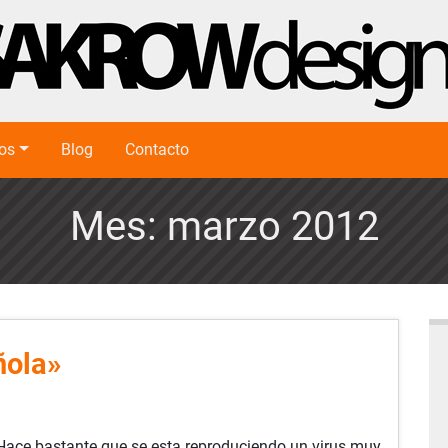
ios
Blog
Contacto
Mes:
marzo 2012
ñola»
Hace bastante que se esta reproduciendo un virus muy