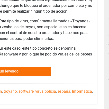
chungo que te bloquea el ordenador por completo y no
te permite realizar ningún tipo de acción.
Este tipo de virus, comúnmente llamados «Troyanos»
o «caballos de troya», son especialistas en hacerse
con el control de nuestro ordenador y hacernos pasar
penurias para poder eliminarlos.
En este caso, este tipo concreto se denomina
Rasonware y por lo que he podido ver, es de los peores
uir leyendo
→
an
,
troyano
,
software
,
virus policia
,
españa
,
Informatica
,