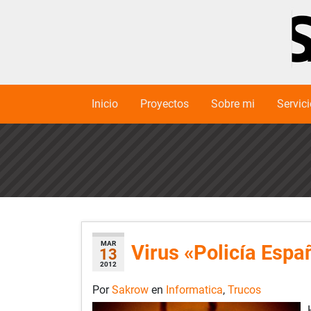
Inicio
Proyectos
Sobre mi
Servic
MAR
Virus «Policía Espa
13
2012
Por
Sakrow
en
Informatica
,
Trucos