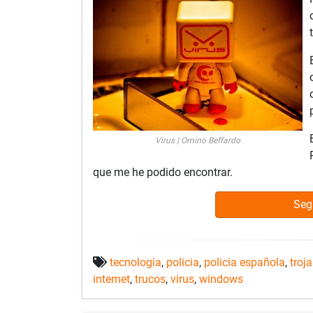
Virus | Omino Beffardo
que me he podido encontrar.
Seg
tecnologia
,
policia
,
policia española
,
troj
internet
,
trucos
,
virus
,
windows