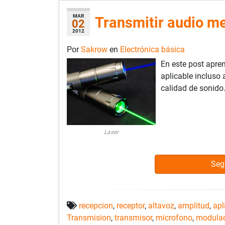
MAR
Transmitir audio me
02
2012
Por
Sakrow
en
Electrónica básica
En este post apren
aplicable incluso
calidad de sonido
Laser
Seg
recepcion
,
receptor
,
altavoz
,
amplitud
,
apl
Transmision
,
transmisor
,
microfono
,
modula