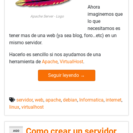
Ahora
imaginemos que
Apache Server - Logo
lo que
necesitamos es
tener mas de una web (ya sea blog, foro…etc) en un
mismo servidor.
Hacerlo es sencillo si nos ayudamos de una
herramienta de
Apache
,
VirtualHost
.
Seguir leyendo
→
servidor
,
web
,
apache
,
debian
,
Informatica
,
internet
,
linux
,
virtualhost
Como crear un servidor
AGO