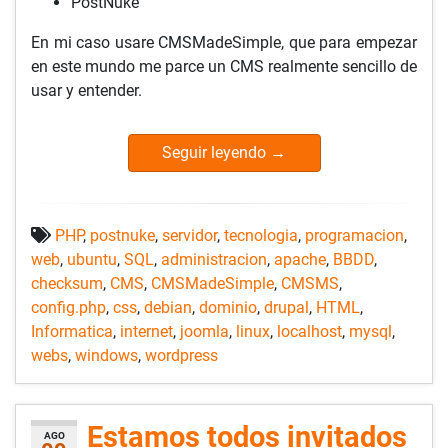
PostNuke
En mi caso usare CMSMadeSimple, que para empezar
en este mundo me parce un CMS realmente sencillo de
usar y entender.
Seguir leyendo
→
PHP
,
postnuke
,
servidor
,
tecnologia
,
programacion
,
web
,
ubuntu
,
SQL
,
administracion
,
apache
,
BBDD
,
checksum
,
CMS
,
CMSMadeSimple
,
CMSMS
,
config.php
,
css
,
debian
,
dominio
,
drupal
,
HTML
,
Informatica
,
internet
,
joomla
,
linux
,
localhost
,
mysql
,
webs
,
windows
,
wordpress
Estamos todos invitados
AGO