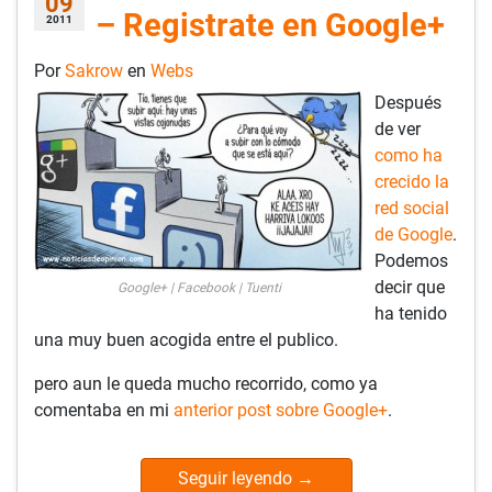
09
– Registrate en Google+
2011
Por
Sakrow
en
Webs
Después
de ver
como ha
crecido la
red social
de Google
.
Podemos
decir que
Google+ | Facebook | Tuenti
ha tenido
una muy buen acogida entre el publico.
pero aun le queda mucho recorrido, como ya
comentaba en mi
anterior post sobre Google+
.
Seguir leyendo
→