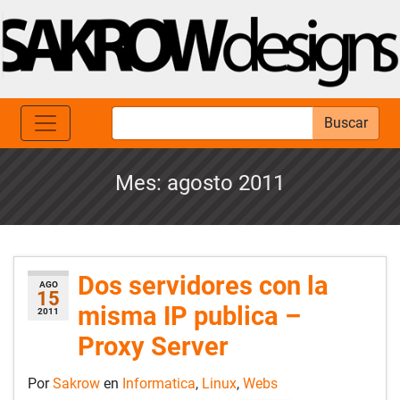
Buscar
Mes:
agosto 2011
Dos servidores con la
AGO
15
misma IP publica –
2011
Proxy Server
Por
Sakrow
en
Informatica
,
Linux
,
Webs