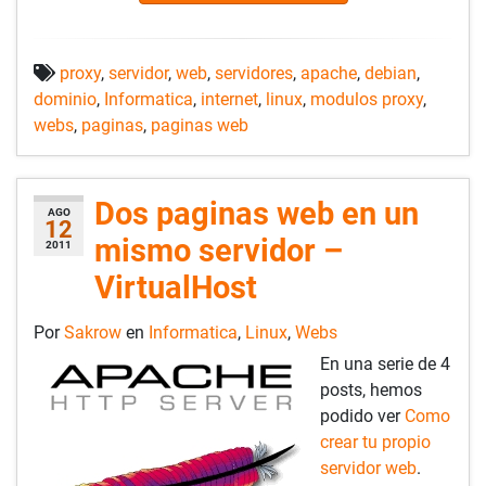
proxy
,
servidor
,
web
,
servidores
,
apache
,
debian
,
dominio
,
Informatica
,
internet
,
linux
,
modulos proxy
,
webs
,
paginas
,
paginas web
Dos paginas web en un
AGO
12
mismo servidor –
2011
VirtualHost
Por
Sakrow
en
Informatica
,
Linux
,
Webs
En una serie de 4
posts, hemos
podido ver
Como
crear tu propio
servidor web
.