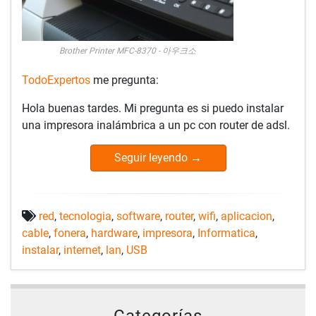
Brother Printer MFC-8370 - 아우크소
TodoExpertos
me pregunta:
Hola buenas tardes. Mi pregunta es si puedo instalar
una impresora inalámbrica a un pc con router de adsl.
Seguir leyendo
→
red
,
tecnologia
,
software
,
router
,
wifi
,
aplicacion
,
cable
,
fonera
,
hardware
,
impresora
,
Informatica
,
instalar
,
internet
,
lan
,
USB
Categorías